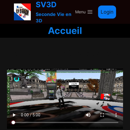
SV3D
Skip
to
Login
Menu
Seconde Vie en
content
3D
Accueil
La destination à ne pas rater