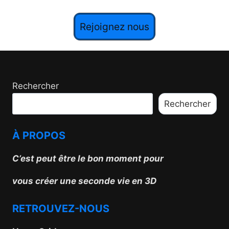
Rejoignez nous
Rechercher
Rechercher
À PROPOS
C’est peut être le
bon
moment
pour
vous
créer
une
seconde
vie
en
3
D
RETROUVEZ-NOUS