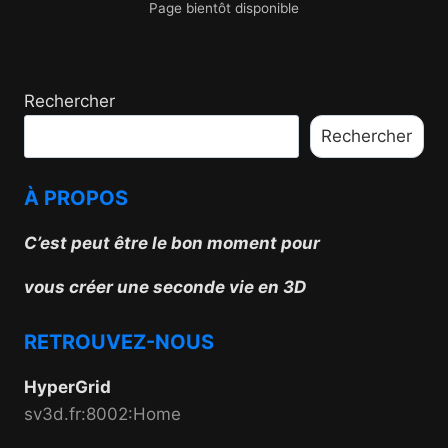
Page bientôt disponible
Rechercher
Rechercher
À PROPOS
C’est peut être le
bon
moment
pour
vous
créer
une
seconde
vie
en
3
D
RETROUVEZ-NOUS
HyperGrid
sv3d.fr:8002:Home