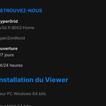
RETROUVEZ-NOUS
yperGrid
v3d.fr:8002:Home
penSimWorld
uverture
/7 jours
4/24 heures
Installation du Viewer
our PC Windows 64 bits