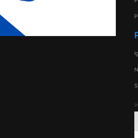
P
P
I
N
S
a