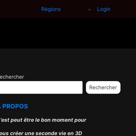
Régions
Login
echercher
Rechercher
À PROPOS
’est peut être le
bon
moment
pour
ous
créer
une
seconde
vie
en
3
D