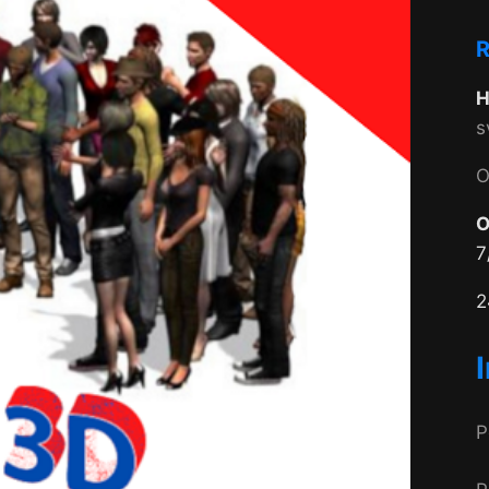
H
s
O
O
7
2
P