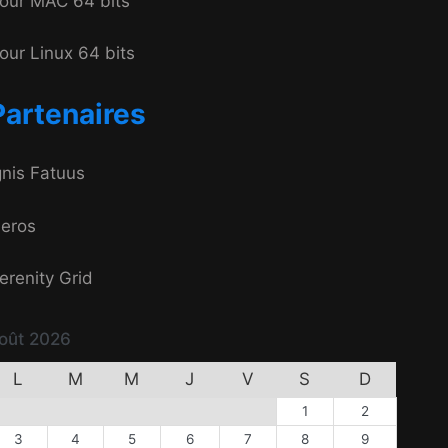
our MAC 64 bits
our Linux 64 bits
Partenaires
gnis Fatuus
eros
erenity Grid
oût 2026
L
M
M
J
V
S
D
1
2
3
4
5
6
7
8
9